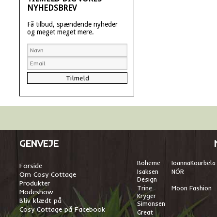
NYHEDSBREV
Få tilbud, spændende nyheder
og meget meget mere.
GENVEJE
Boheme
I
oannaKourbela
Forside
Isaksen
NÖR
Om Cosy Cottage
Design
Produkter
Trine
Moon Fashion
Modeshow
Kryger
Bliv klædt på
Simonsen
Cosy Cottage på Facebook
Great