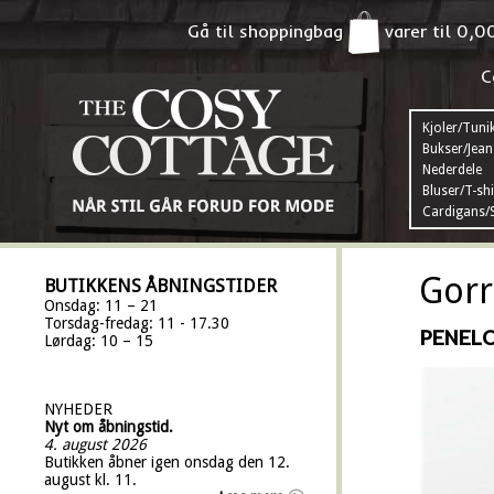
Gå til shoppingbag
varer til
0,0
C
Kjoler/Tuni
Bukser/Jean
Nederdele
Bluser/T-shi
Cardigans/S
Gorr
BUTIKKENS ÅBNINGSTIDER
Onsdag: 11 – 21
Torsdag-fredag: 11 - 17.30
PENELO
Lørdag: 10 – 15
NYHEDER
Nyt om åbningstid.
4. august 2026
Butikken åbner igen onsdag den 12.
august kl. 11.