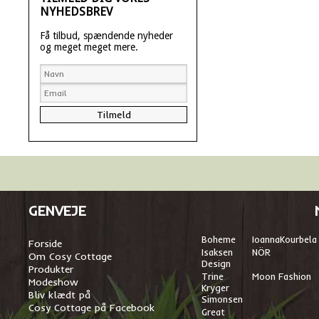
NYHEDSBREV
Få tilbud, spændende nyheder
og meget meget mere.
GENVEJE
Boheme
I
oannaKourbela
Forside
Isaksen
NÖR
Om Cosy Cottage
Design
Produkter
Trine
Moon Fashion
Modeshow
Kryger
Bliv klædt på
Simonsen
Cosy Cottage på Facebook
Great