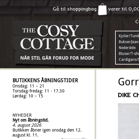
Gå til shoppingbag
varer til
0,0
C
Kjoler/Tuni
Bukser/Jean
Nederdele
Bluser/T-shi
Cardigans/S
Gorr
BUTIKKENS ÅBNINGSTIDER
Onsdag: 11 – 21
Torsdag-fredag: 11 - 17.30
DIKE 
Lørdag: 10 – 15
NYHEDER
Nyt om åbningstid.
4. august 2026
Butikken åbner igen onsdag den 12.
august kl. 11.