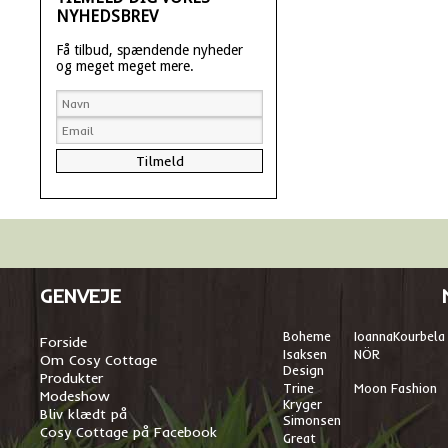
NYHEDSBREV
Få tilbud, spændende nyheder
og meget meget mere.
GENVEJE
Boheme
I
oannaKourbela
Forside
Isaksen
NÖR
Om Cosy Cottage
Design
Produkter
Trine
Moon Fashion
Modeshow
Kryger
Bliv klædt på
Simonsen
Cosy Cottage på Facebook
Great