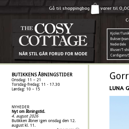
Gå til shoppingbag
varer til
0,0
C
Kjoler/Tuni
Bukser/Jean
Nederdele
Bluser/T-shi
Cardigans/S
Gorr
BUTIKKENS ÅBNINGSTIDER
Onsdag: 11 – 21
Torsdag-fredag: 11 - 17.30
LUNA 
Lørdag: 10 – 15
NYHEDER
Nyt om åbningstid.
4. august 2026
Butikken åbner igen onsdag den 12.
august kl. 11.