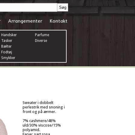
r
Arrangementer
Kontakt
Handsker
Parfume
Tasker
Diverse
Bælter
Fodtøj
Smykker
Sweater i dobbelt
perlestrik med snoning i
front og på ærmer.
7% cashmere/48%
uld/30% viscose/15%
polyamid.
Farve: sart rosa.