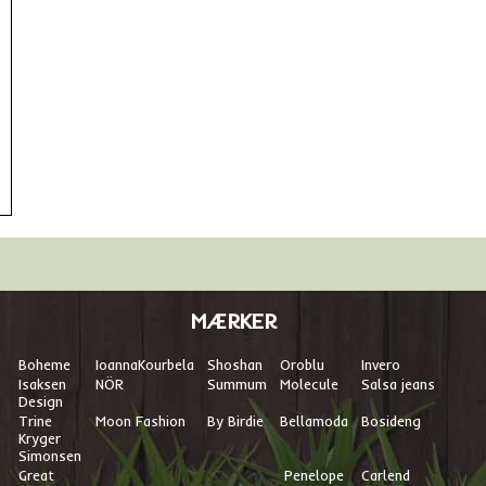
MÆRKER
Boheme
I
oannaKourbela
Shoshan
Oroblu
Invero
Isaksen
NÖR
Summum
Molecule
Salsa jeans
Design
Trine
Moon Fashion
By Birdie
Bellamoda
Bosideng
Kryger
Simonsen
Great
Penelope
Carlend