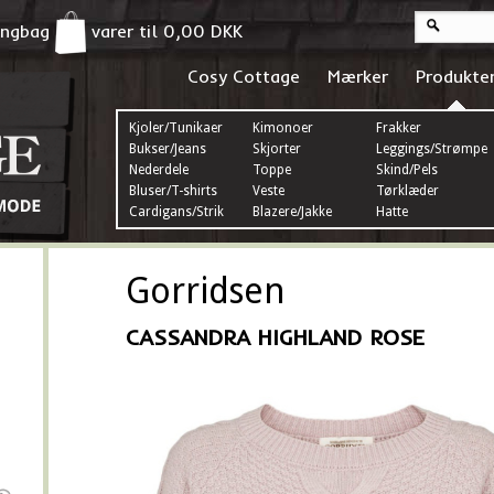
pingbag
varer til
0,00
DKK
Cosy Cottage
Mærker
Produkte
Kjoler/Tunikaer
Kimonoer
Frakker
Bukser/Jeans
Skjorter
Leggings/Strømper
Nederdele
Toppe
Skind/Pels
Bluser/T-shirts
Veste
Tørklæder
Cardigans/Strik
Blazere/Jakke
Hatte
Gorridsen
CASSANDRA HIGHLAND ROSE