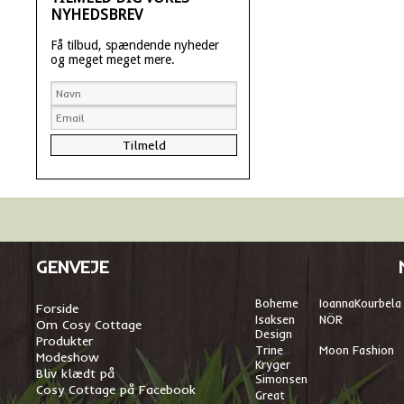
NYHEDSBREV
Få tilbud, spændende nyheder
og meget meget mere.
GENVEJE
Boheme
I
oannaKourbela
Forside
Isaksen
NÖR
Om Cosy Cottage
Design
Produkter
Trine
Moon Fashion
Modeshow
Kryger
Bliv klædt på
Simonsen
Cosy Cottage på Facebook
Great