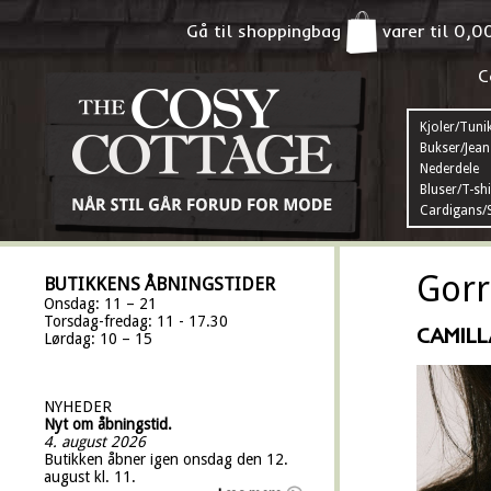
Gå til shoppingbag
varer til
0,0
C
Kjoler/Tuni
Bukser/Jean
Nederdele
Bluser/T-shi
Cardigans/S
Gorr
BUTIKKENS ÅBNINGSTIDER
Onsdag: 11 – 21
Torsdag-fredag: 11 - 17.30
CAMILL
Lørdag: 10 – 15
NYHEDER
Nyt om åbningstid.
4. august 2026
Butikken åbner igen onsdag den 12.
august kl. 11.