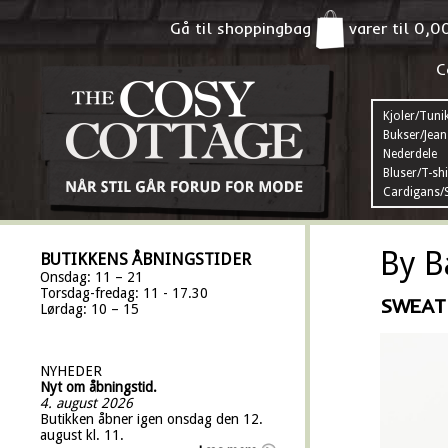
Gå til shoppingbag
varer til
0,0
C
Kjoler/Tuni
Bukser/Jean
Nederdele
Bluser/T-shi
Cardigans/S
By B
BUTIKKENS ÅBNINGSTIDER
Onsdag: 11 – 21
Torsdag-fredag: 11 - 17.30
SWEAT
Lørdag: 10 – 15
NYHEDER
Nyt om åbningstid.
4. august 2026
Butikken åbner igen onsdag den 12.
august kl. 11.