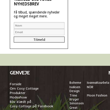
NYHEDSBREV
Få tilbud, spændende nyheder
og meget meget mere.
GENVEJE
Boheme
I
oannaKourbela
Forside
Isaksen
NÖR
Om Cosy Cottage
Design
Produkter
Trine
Moon Fashion
Modeshow
Kryger
Bliv klædt på
Simonsen
Cosy Cottage på Facebook
Great