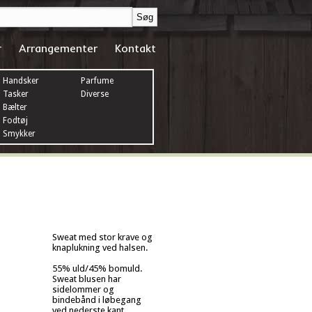
r
Arrangementer
Kontakt
Handsker
Parfume
Tasker
Diverse
Bælter
Fodtøj
Smykker
Sweat med stor krave og
knaplukning ved halsen.
55% uld/45% bomuld.
Sweat blusen har
sidelommer og
bindebånd i løbegang
ved nederste kant.