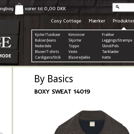
pingbag
varer til
0,00
DKK
Cosy Cottage
Mærker
Produkte
Kjoler/Tunikaer
Kimonoer
Frakker
Bukser/Jeans
Skjorter
Leggings/Strømper
Nederdele
Toppe
Skind/Pels
Bluser/T-shirts
Veste
Tørklæder
Cardigans/Strik
Blazere/Jakke
Hatte
By Basics
BOXY SWEAT 14019