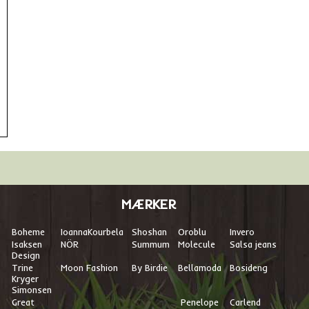
MÆRKER
Boheme
I
oannaKourbela
Shoshan
Oroblu
Invero
Isaksen
NÖR
Summum
Molecule
Salsa jeans
Design
Trine
Moon Fashion
By Birdie
Bellamoda
Bosideng
Kryger
Simonsen
Great
Penelope
Carlend