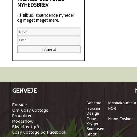
NYHEDSBREV
Få tilbud, spændende nyheder
og meget meget mere.
GENVEJE
Boheme
I
oannaKourbela
Forside
Isaksen
NÖR
Om Cosy Cottage
Design
Produkter
Trine
Moon Fashion
Modeshow
Kryger
Bliv klædt på
Simonsen
Cosy Cottage på Facebook
Great