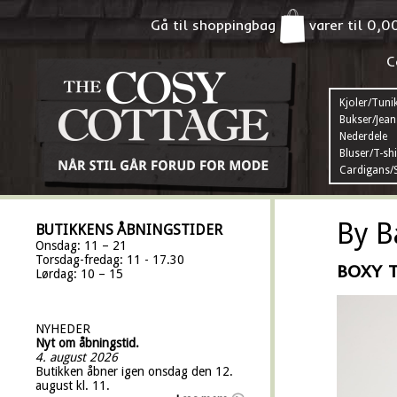
Gå til shoppingbag
varer til
0,0
C
Kjoler/Tuni
Bukser/Jean
Nederdele
Bluser/T-shi
Cardigans/S
By B
BUTIKKENS ÅBNINGSTIDER
Onsdag: 11 – 21
Torsdag-fredag: 11 - 17.30
BOXY 
Lørdag: 10 – 15
NYHEDER
Nyt om åbningstid.
4. august 2026
Butikken åbner igen onsdag den 12.
august kl. 11.