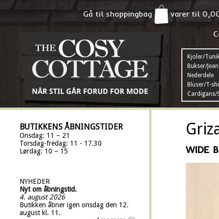
Gå til shoppingbag
varer til
0,0
C
Kjoler/Tuni
Bukser/Jean
Nederdele
Bluser/T-shi
Cardigans/S
Griz
BUTIKKENS ÅBNINGSTIDER
Onsdag: 11 – 21
Torsdag-fredag: 11 - 17.30
WIDE B
Lørdag: 10 – 15
NYHEDER
Nyt om åbningstid.
4. august 2026
Butikken åbner igen onsdag den 12.
august kl. 11.