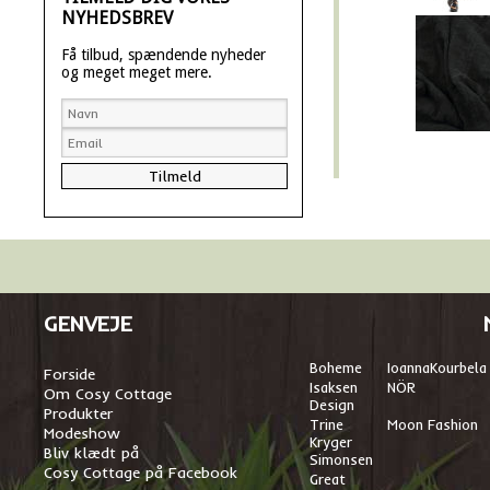
NYHEDSBREV
Få tilbud, spændende nyheder
og meget meget mere.
GENVEJE
Boheme
I
oannaKourbela
Forside
Isaksen
NÖR
Om Cosy Cottage
Design
Produkter
Trine
Moon Fashion
Modeshow
Kryger
Bliv klædt på
Simonsen
Cosy Cottage på Facebook
Great