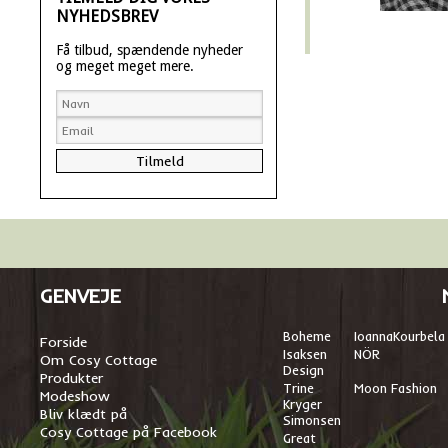
NYHEDSBREV
Få tilbud, spændende nyheder
og meget meget mere.
GENVEJE
Boheme
I
oannaKourbela
Forside
Isaksen
NÖR
Om Cosy Cottage
Design
Produkter
Trine
Moon Fashion
Modeshow
Kryger
Bliv klædt på
Simonsen
Cosy Cottage på Facebook
Great