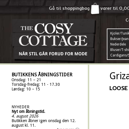
Gå til shoppingbag
varer til
0,0
C
Kjoler/Tuni
Bukser/Jean
Nederdele
Bluser/T-shi
Cardigans/S
Griz
BUTIKKENS ÅBNINGSTIDER
Onsdag: 11 – 21
Torsdag-fredag: 11 - 17.30
LOOSE 
Lørdag: 10 – 15
NYHEDER
Nyt om åbningstid.
4. august 2026
Butikken åbner igen onsdag den 12.
august kl. 11.