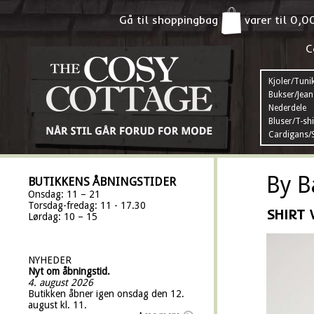
Gå til shoppingbag
varer til
0,0
C
Kjoler/Tuni
Bukser/Jean
Nederdele
Bluser/T-shi
Cardigans/S
By B
BUTIKKENS ÅBNINGSTIDER
Onsdag: 11 – 21
Torsdag-fredag: 11 - 17.30
SHIRT 
Lørdag: 10 – 15
NYHEDER
Nyt om åbningstid.
4. august 2026
Butikken åbner igen onsdag den 12.
august kl. 11.