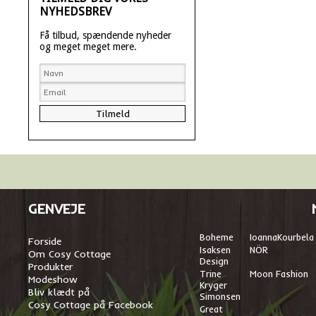
NYHEDSBREV
Få tilbud, spændende nyheder
og meget meget mere.
GENVEJE
Boheme
I
oannaKourbela
Forside
Isaksen
NÖR
Om Cosy Cottage
Design
Produkter
Trine
Moon Fashion
Modeshow
Kryger
Bliv klædt på
Simonsen
Cosy Cottage på Facebook
Great