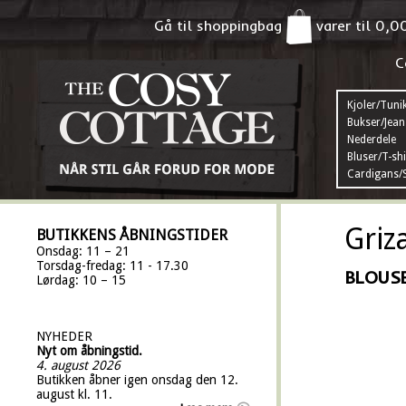
Gå til shoppingbag
varer til
0,0
C
Kjoler/Tuni
Bukser/Jean
Nederdele
Bluser/T-shi
Cardigans/S
Griz
BUTIKKENS ÅBNINGSTIDER
Onsdag: 11 – 21
Torsdag-fredag: 11 - 17.30
BLOUS
Lørdag: 10 – 15
NYHEDER
Nyt om åbningstid.
4. august 2026
Butikken åbner igen onsdag den 12.
august kl. 11.