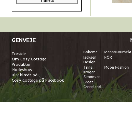
GENVEJE
Boheme
I
oannaKourbela
Forside
Isaksen
NÖR
Om Cosy Cottage
Design
Produkter
Trine
Moon Fashion
Modeshow
Kryger
Bliv klædt på
Simonsen
Cosy Cottage på Facebook
Great
Greenland