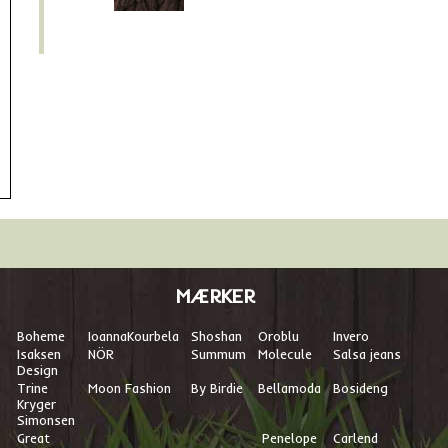
MÆRKER
Boheme
I
oannaKourbela
Shoshan
Oroblu
Invero
Isaksen
NÖR
Summum
Molecule
Salsa jeans
Design
Trine
Moon Fashion
By Birdie
Bellamoda
Bosideng
Kryger
Simonsen
Great
Penelope
Carlend