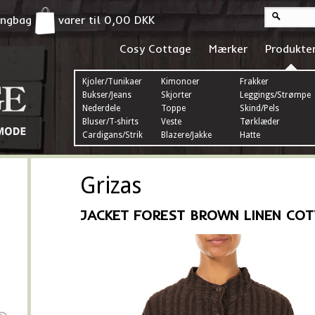
pingbag
varer til
0,00
DKK
Cosy Cottage
Mærker
Produkte
Kjoler/Tunikaer
Kimonoer
Frakker
Bukser/Jeans
Skjorter
Leggings/Strømper
Nederdele
Toppe
Skind/Pels
Bluser/T-shirts
Veste
Tørklæder
Cardigans/Strik
Blazere/Jakke
Hatte
Grizas
JACKET FOREST BROWN LINEN COT