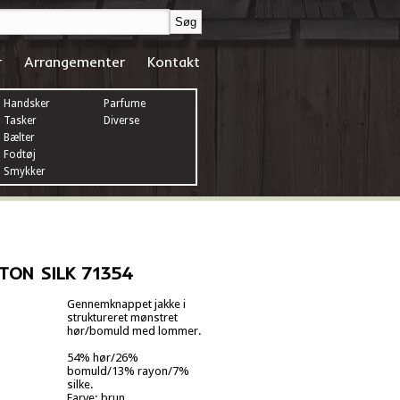
r
Arrangementer
Kontakt
Handsker
Parfume
Tasker
Diverse
Bælter
Fodtøj
Smykker
TON SILK 71354
Gennemknappet jakke i
struktureret mønstret
hør/bomuld med lommer.
54% hør/26%
bomuld/13% rayon/7%
silke.
Farve: brun.