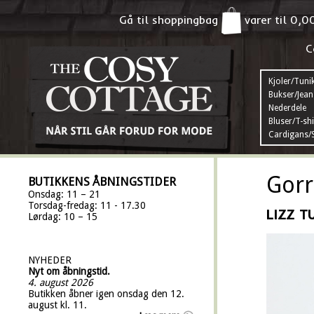
Gå til shoppingbag
varer til
0,0
C
Kjoler/Tuni
Bukser/Jean
Nederdele
Bluser/T-shi
Cardigans/S
Gorr
BUTIKKENS ÅBNINGSTIDER
Onsdag: 11 – 21
Torsdag-fredag: 11 - 17.30
LIZZ T
Lørdag: 10 – 15
NYHEDER
Nyt om åbningstid.
4. august 2026
Butikken åbner igen onsdag den 12.
august kl. 11.