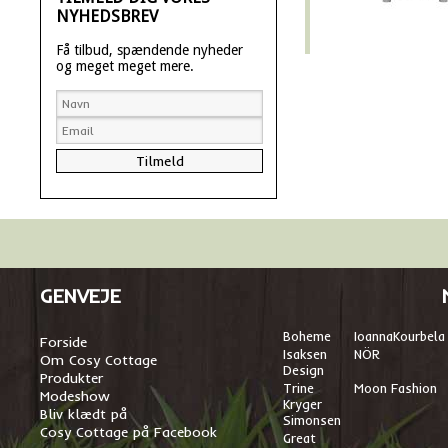
NYHEDSBREV
Få tilbud, spændende nyheder
og meget meget mere.
GENVEJE
Boheme
I
oannaKourbela
Forside
Isaksen
NÖR
Om Cosy Cottage
Design
Produkter
Trine
Moon Fashion
Modeshow
Kryger
Bliv klædt på
Simonsen
Cosy Cottage på Facebook
Great