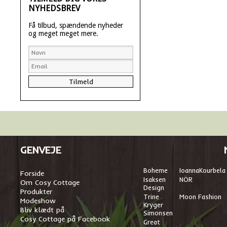
NYHEDSBREV
Få tilbud, spændende nyheder
og meget meget mere.
GENVEJE
Boheme
I
oannaKourbela
Forside
Isaksen
NÖR
Om Cosy Cottage
Design
Produkter
Trine
Moon Fashion
Modeshow
Kryger
Bliv klædt på
Simonsen
Cosy Cottage på Facebook
Great