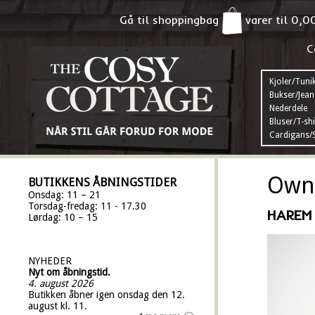
Gå til shoppingbag
varer til
0,0
C
Kjoler/Tuni
Bukser/Jean
Nederdele
Bluser/T-shi
Cardigans/S
Own 
BUTIKKENS ÅBNINGSTIDER
Onsdag: 11 – 21
Torsdag-fredag: 11 - 17.30
HAREM 
Lørdag: 10 – 15
NYHEDER
Nyt om åbningstid.
4. august 2026
Butikken åbner igen onsdag den 12.
august kl. 11.