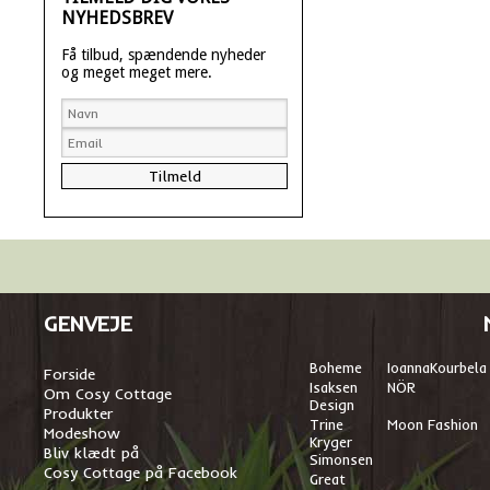
NYHEDSBREV
Få tilbud, spændende nyheder
og meget meget mere.
GENVEJE
Boheme
I
oannaKourbela
Forside
Isaksen
NÖR
Om Cosy Cottage
Design
Produkter
Trine
Moon Fashion
Modeshow
Kryger
Bliv klædt på
Simonsen
Cosy Cottage på Facebook
Great