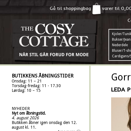
Gå til shoppingbag
varer til
0,0
C
Kjoler/Tuni
Bukser/Jean
Nederdele
Bluser/T-shi
Cardigans/S
Gorr
BUTIKKENS ÅBNINGSTIDER
Onsdag: 11 – 21
Torsdag-fredag: 11 - 17.30
LEDA P
Lørdag: 10 – 15
NYHEDER
Nyt om åbningstid.
4. august 2026
Butikken åbner igen onsdag den 12.
august kl. 11.