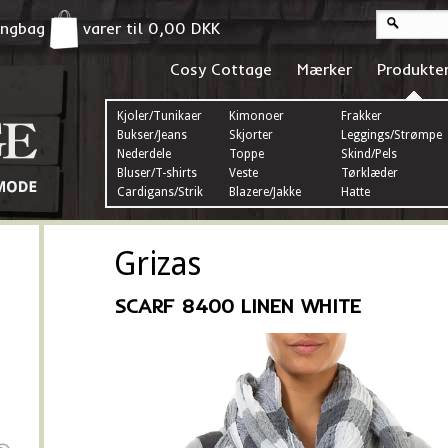
pingbag
varer til
0,00
DKK
Cosy Cottage
Mærker
Produkte
Kjoler/Tunikaer
Kimonoer
Frakker
Bukser/Jeans
Skjorter
Leggings/Strømper
Nederdele
Toppe
Skind/Pels
Bluser/T-shirts
Veste
Tørklæder
Cardigans/Strik
Blazere/Jakke
Hatte
Grizas
SCARF 8400 LINEN WHITE