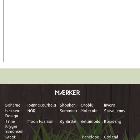
MÆRKER
Boheme
I
oannaKourbela
Shoshan
Oroblu
Invero
Isaksen
NÖR
Summum
Molecule
Salsa jeans
Design
Trine
Moon Fashion
By Birdie
Bellamoda
Bosideng
Kryger
Simonsen
Great
Penelope
Carlend