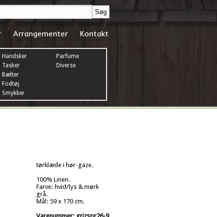
r
Arrangementer
Kontakt
Handsker
Parfume
Tasker
Diverse
Bælter
Fodtøj
Smykker
tørklæde i hør-gaze.
100% Linen.
Farve: hvid/lys & mørk
grå.
Mål:
59 x 170 cm.
Varenummer: grizspr26-9