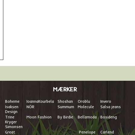
MÆRKER
Boheme
I
oannaKourbela
Shoshan
Oroblu
Invero
Isaksen
NÖR
Summum
Molecule
Salsa jeans
Design
Trine
Moon Fashion
By Birdie
Bellamoda
Bosideng
Kryger
Simonsen
Great
Penelope
Carlend