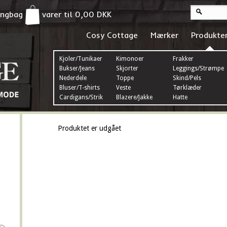
pingbag
varer til
0,00
DKK
Cosy Cottage
Mærker
Produkte
Kjoler/Tunikaer
Kimonoer
Frakker
Bukser/Jeans
Skjorter
Leggings/Strømper
Nederdele
Toppe
Skind/Pels
Bluser/T-shirts
Veste
Tørklæder
Cardigans/Strik
Blazere/Jakke
Hatte
Produktet er udgået