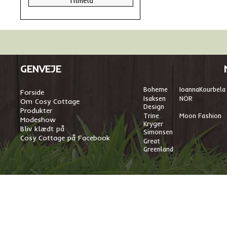
GENVEJE
Boheme
I
oannaKourbela
Forside
Isaksen
NÖR
Om Cosy Cottage
Design
Produkter
Trine
Moon Fashion
Modeshow
Kryger
Bliv klædt på
Simonsen
Cosy Cottage på Facebook
Great
Greenland