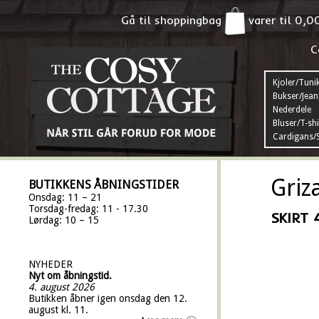
Gå til shoppingbag
varer til
0,0
C
Kjoler/Tuni
Bukser/Jean
Nederdele
Bluser/T-shi
Cardigans/S
Griz
BUTIKKENS ÅBNINGSTIDER
Onsdag: 11 – 21
Torsdag-fredag: 11 - 17.30
SKIRT 
Lørdag: 10 – 15
NYHEDER
Nyt om åbningstid.
4. august 2026
Butikken åbner igen onsdag den 12.
august kl. 11.