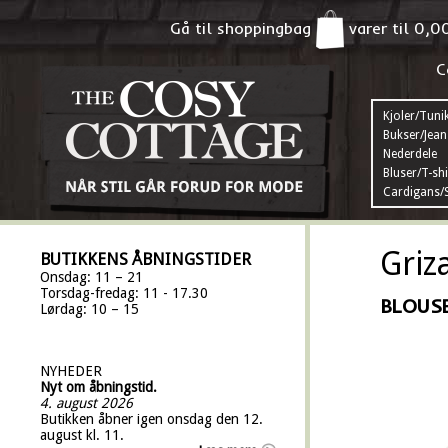
Gå til shoppingbag
varer til
0,0
C
Kjoler/Tuni
Bukser/Jean
Nederdele
Bluser/T-shi
Cardigans/S
Griz
BUTIKKENS ÅBNINGSTIDER
Onsdag: 11 – 21
Torsdag-fredag: 11 - 17.30
BLOUSE
Lørdag: 10 – 15
NYHEDER
Nyt om åbningstid.
4. august 2026
Butikken åbner igen onsdag den 12.
august kl. 11.