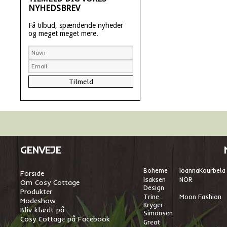
NYHEDSBREV
Få tilbud, spændende nyheder
og meget meget mere.
GENVEJE
Boheme
I
oannaKourbela
Forside
Isaksen
NÖR
Om Cosy Cottage
Design
Produkter
Trine
Moon Fashion
Modeshow
Kryger
Bliv klædt på
Simonsen
Cosy Cottage på Facebook
Great