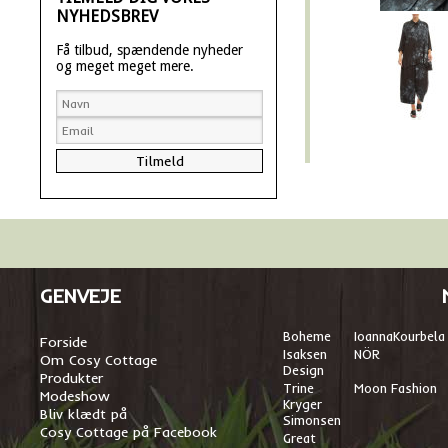
NYHEDSBREV
Få tilbud, spændende nyheder
og meget meget mere.
GENVEJE
Boheme
I
oannaKourbela
Forside
Isaksen
NÖR
Om Cosy Cottage
Design
Produkter
Trine
Moon Fashion
Modeshow
Kryger
Bliv klædt på
Simonsen
Cosy Cottage på Facebook
Great