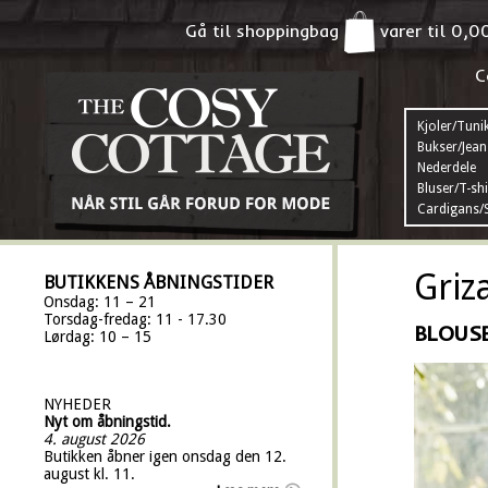
Gå til shoppingbag
varer til
0,0
C
Kjoler/Tuni
Bukser/Jean
Nederdele
Bluser/T-shi
Cardigans/S
Griz
BUTIKKENS ÅBNINGSTIDER
Onsdag: 11 – 21
Torsdag-fredag: 11 - 17.30
BLOUSE
Lørdag: 10 – 15
NYHEDER
Nyt om åbningstid.
4. august 2026
Butikken åbner igen onsdag den 12.
august kl. 11.