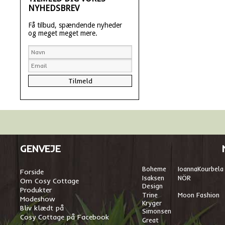
NYHEDSBREV
Få tilbud, spændende nyheder
og meget meget mere.
GENVEJE
Boheme
I
oannaKourbela
Forside
Isaksen
NÖR
Om Cosy Cottage
Design
Produkter
Trine
Moon Fashion
Modeshow
Kryger
Bliv klædt på
Simonsen
Cosy Cottage på Facebook
Great