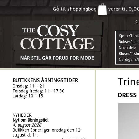
Gå til shoppingbag
varer til
0,0
C
Kjoler/Tuni
Bukser/Jean
Nederdele
Bluser/T-shi
Cardigans/S
Trin
BUTIKKENS ÅBNINGSTIDER
Onsdag: 11 – 21
Torsdag-fredag: 11 - 17.30
DRESS 
Lørdag: 10 – 15
NYHEDER
Nyt om åbningstid.
4. august 2026
Butikken åbner igen onsdag den 12.
august kl. 11.