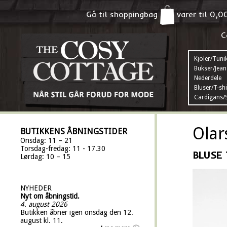
Gå til shoppingbag
varer til
0,0
C
Kjoler/Tuni
Bukser/Jean
Nederdele
Bluser/T-shi
Cardigans/S
Olar
BUTIKKENS ÅBNINGSTIDER
Onsdag: 11 – 21
Torsdag-fredag: 11 - 17.30
BLUSE 
Lørdag: 10 – 15
NYHEDER
Nyt om åbningstid.
4. august 2026
Butikken åbner igen onsdag den 12.
august kl. 11.