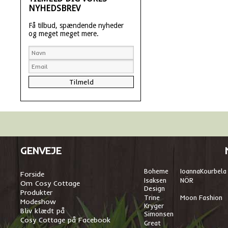
NYHEDSBREV
Få tilbud, spændende nyheder
og meget meget mere.
GENVEJE
Boheme
I
oannaKourbela
Forside
Isaksen
NÖR
Om Cosy Cottage
Design
Produkter
Trine
Moon Fashion
Modeshow
Kryger
Bliv klædt på
Simonsen
Cosy Cottage på Facebook
Great