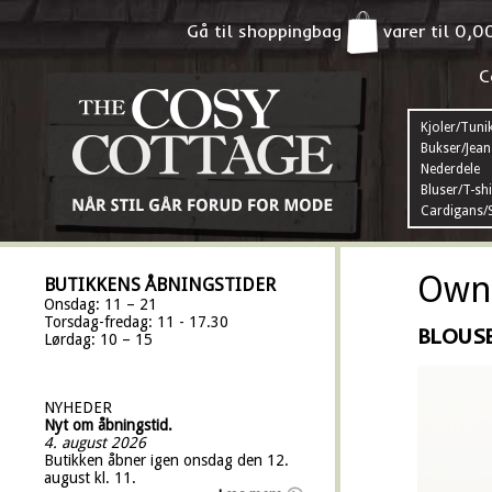
Gå til shoppingbag
varer til
0,0
C
Kjoler/Tuni
Bukser/Jean
Nederdele
Bluser/T-shi
Cardigans/S
Own 
BUTIKKENS ÅBNINGSTIDER
Onsdag: 11 – 21
Torsdag-fredag: 11 - 17.30
BLOUSE
Lørdag: 10 – 15
NYHEDER
Nyt om åbningstid.
4. august 2026
Butikken åbner igen onsdag den 12.
august kl. 11.