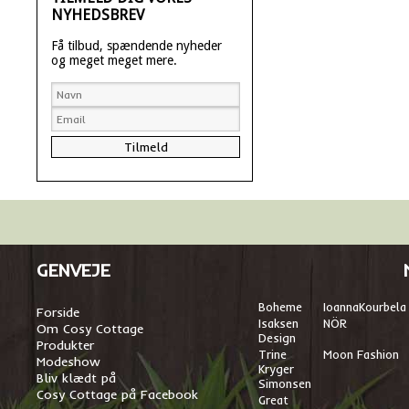
NYHEDSBREV
Få tilbud, spændende nyheder
og meget meget mere.
GENVEJE
Boheme
I
oannaKourbela
Forside
Isaksen
NÖR
Om Cosy Cottage
Design
Produkter
Trine
Moon Fashion
Modeshow
Kryger
Bliv klædt på
Simonsen
Cosy Cottage på Facebook
Great