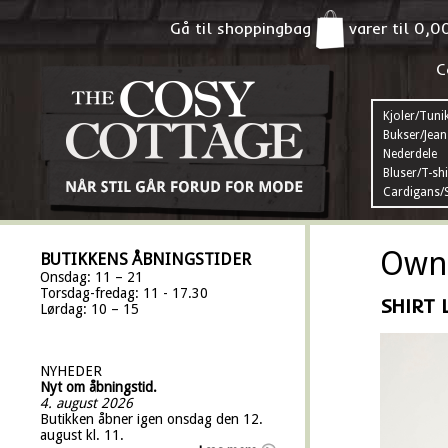
Gå til shoppingbag
varer til
0,0
C
Kjoler/Tuni
Bukser/Jean
Nederdele
Bluser/T-shi
Cardigans/S
Own 
BUTIKKENS ÅBNINGSTIDER
Onsdag: 11 – 21
Torsdag-fredag: 11 - 17.30
SHIRT 
Lørdag: 10 – 15
NYHEDER
Nyt om åbningstid.
4. august 2026
Butikken åbner igen onsdag den 12.
august kl. 11.