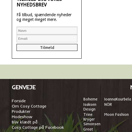
NYHEDSBREV
Få tilbud, spændende nyheder
og meget meget mere.
GENVEJE
Boheme
I
oannaKourbela
Forside
Isaksen
NÖR
Om Cosy Cottage
Design
Produkter
Trine
Moon Fashion
Modeshow
Kryger
Bliv klædt på
Simonsen
Cosy Cottage på Facebook
Great