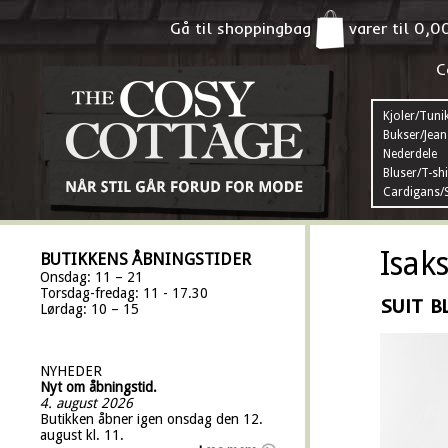
Gå til shoppingbag
varer til
0,0
C
Kjoler/Tuni
Bukser/Jean
Nederdele
Bluser/T-shi
Cardigans/S
Isak
BUTIKKENS ÅBNINGSTIDER
Onsdag: 11 – 21
Torsdag-fredag: 11 - 17.30
SUIT B
Lørdag: 10 – 15
NYHEDER
Nyt om åbningstid.
4. august 2026
Butikken åbner igen onsdag den 12.
august kl. 11.