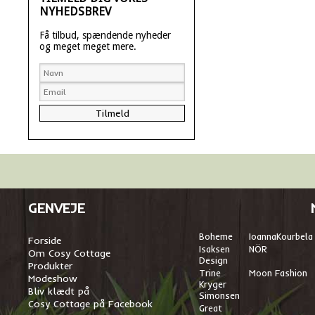
NYHEDSBREV
Få tilbud, spændende nyheder
og meget meget mere.
GENVEJE
Boheme
I
oannaKourbela
Forside
Isaksen
NÖR
Om Cosy Cottage
Design
Produkter
Trine
Moon Fashion
Modeshow
Kryger
Bliv klædt på
Simonsen
Cosy Cottage på Facebook
Great