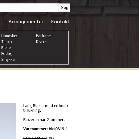
r
Arrangementer
Kontakt
Handsker
Parfume
Tasker
Diverse
Bælter
Fodtøj
Smykker
Lang Blazer med en knap
til lukning.
Blazeren har 2 lommer.
Varenummer: blei0819-1
Før: 1.699,00
DKK