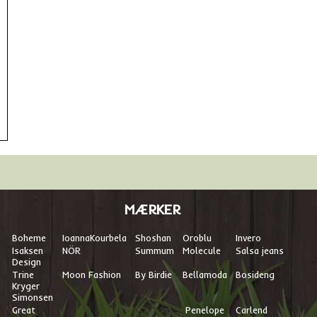
MÆRKER
Boheme
I
oannaKourbela
Shoshan
Oroblu
Invero
Isaksen
NÖR
Summum
Molecule
Salsa jeans
Design
Trine
Moon Fashion
By Birdie
Bellamoda
Bosideng
Kryger
Simonsen
Great
Penelope
Carlend