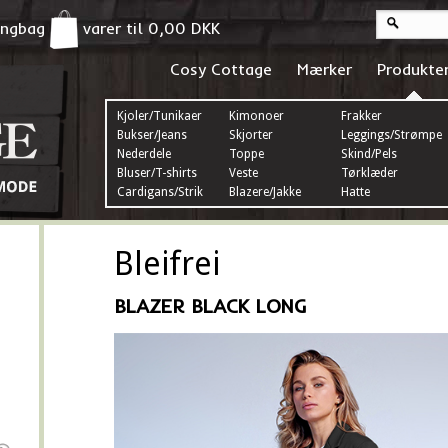
pingbag
varer til
0,00
DKK
Cosy Cottage
Mærker
Produkte
Kjoler/Tunikaer
Kimonoer
Frakker
Bukser/Jeans
Skjorter
Leggings/Strømper
Nederdele
Toppe
Skind/Pels
Bluser/T-shirts
Veste
Tørklæder
Cardigans/Strik
Blazere/Jakke
Hatte
Bleifrei
BLAZER BLACK LONG