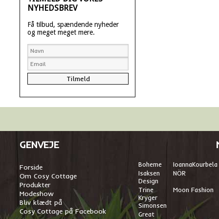
NYHEDSBREV
Få tilbud, spændende nyheder
og meget meget mere.
GENVEJE
Boheme
I
oannaKourbela
Forside
Isaksen
NÖR
Om Cosy Cottage
Design
Produkter
Trine
Moon Fashion
Modeshow
Kryger
Bliv klædt på
Simonsen
Cosy Cottage på Facebook
Great