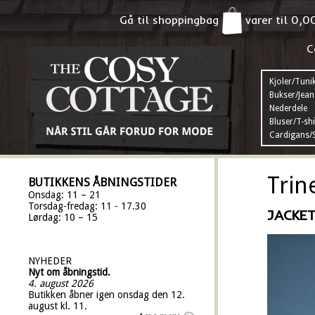
Gå til shoppingbag
varer til
0,0
C
Kjoler/Tuni
Bukser/Jean
Nederdele
Bluser/T-shi
Cardigans/S
Trin
BUTIKKENS ÅBNINGSTIDER
Onsdag: 11 – 21
Torsdag-fredag: 11 - 17.30
JACKET
Lørdag: 10 – 15
NYHEDER
Nyt om åbningstid.
4. august 2026
Butikken åbner igen onsdag den 12.
august kl. 11.