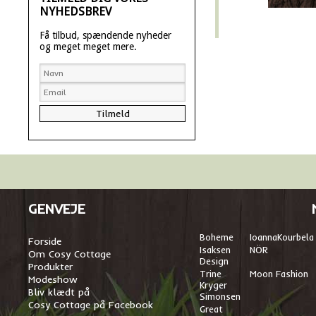
NYHEDSBREV
Få tilbud, spændende nyheder
og meget meget mere.
GENVEJE
Boheme
I
oannaKourbela
Forside
Isaksen
NÖR
Om Cosy Cottage
Design
Produkter
Trine
Moon Fashion
Modeshow
Kryger
Bliv klædt på
Simonsen
Cosy Cottage på Facebook
Great