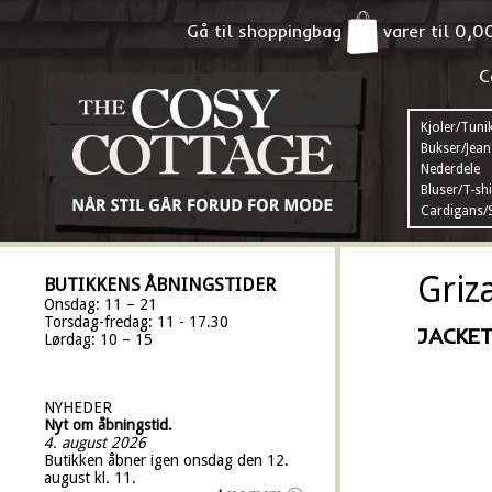
Gå til shoppingbag
varer til
0,0
C
Kjoler/Tuni
Bukser/Jean
Nederdele
Bluser/T-shi
Cardigans/S
Griz
BUTIKKENS ÅBNINGSTIDER
Onsdag: 11 – 21
Torsdag-fredag: 11 - 17.30
JACKET
Lørdag: 10 – 15
NYHEDER
Nyt om åbningstid.
4. august 2026
Butikken åbner igen onsdag den 12.
august kl. 11.