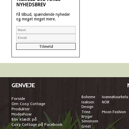
NYHEDSBREV
Få tilbud, spændende nyheder
og meget meget mere.
GENVEJE
Boheme
I
oannaKourbela
Forside
Isaksen
NÖR
Om Cosy Cottage
Design
Produkter
Trine
Moon Fashion
Modeshow
Kryger
Bliv klædt på
Simonsen
Cosy Cottage på Facebook
Great