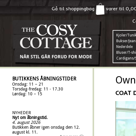
Gå til shoppingbag
varer til
0,0
C
Kjoler/Tuni
Bukser/Jean
Nederdele
Bluser/T-shi
Cardigans/S
Own 
BUTIKKENS ÅBNINGSTIDER
Onsdag: 11 – 21
Torsdag-fredag: 11 - 17.30
COAT D
Lørdag: 10 – 15
NYHEDER
Nyt om åbningstid.
4. august 2026
Butikken åbner igen onsdag den 12.
august kl. 11.