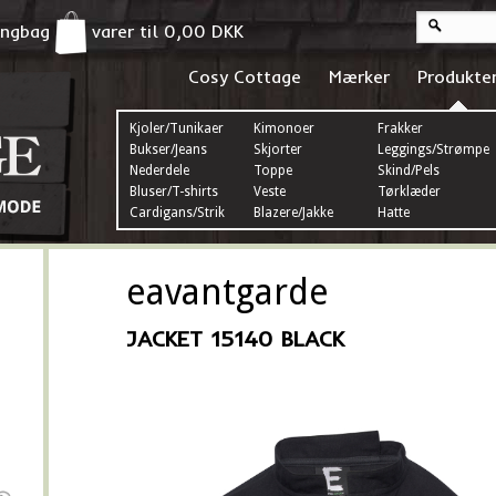
pingbag
varer til
0,00
DKK
Cosy Cottage
Mærker
Produkte
Kjoler/Tunikaer
Kimonoer
Frakker
Bukser/Jeans
Skjorter
Leggings/Strømper
Nederdele
Toppe
Skind/Pels
Bluser/T-shirts
Veste
Tørklæder
Cardigans/Strik
Blazere/Jakke
Hatte
eavantgarde
JACKET 15140 BLACK