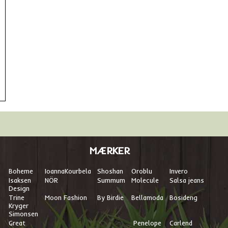
MÆRKER
Boheme
I
oannaKourbela
Shoshan
Oroblu
Invero
Isaksen
NÖR
Summum
Molecule
Salsa jeans
Design
Trine
Moon Fashion
By Birdie
Bellamoda
Bosideng
Kryger
Simonsen
Great
Penelope
Carlend