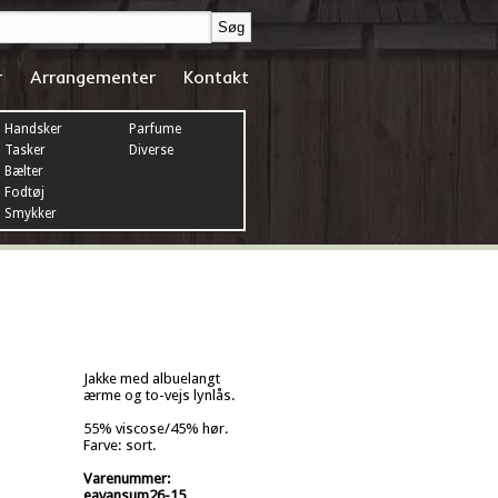
r
Arrangementer
Kontakt
Handsker
Parfume
Tasker
Diverse
Bælter
Fodtøj
Smykker
Jakke med albuelangt
ærme og to-vejs lynlås.
55% viscose/45% hør.
Farve: sort.
Varenummer:
eavansum26-15