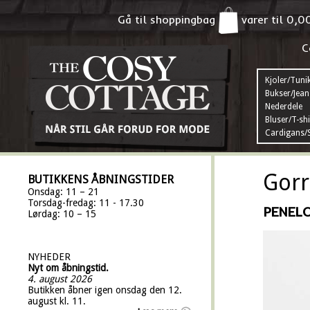
Gå til shoppingbag
varer til
0,0
C
Kjoler/Tuni
Bukser/Jean
Nederdele
Bluser/T-shi
Cardigans/S
Gorr
BUTIKKENS ÅBNINGSTIDER
Onsdag: 11 – 21
Torsdag-fredag: 11 - 17.30
PENEL
Lørdag: 10 – 15
NYHEDER
Nyt om åbningstid.
4. august 2026
Butikken åbner igen onsdag den 12.
august kl. 11.