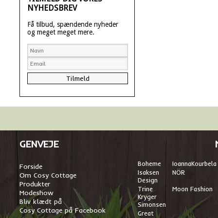
NYHEDSBREV
Få tilbud, spændende nyheder
og meget meget mere.
GENVEJE
Boheme
I
oannaKourbela
Forside
Isaksen
NÖR
Om Cosy Cottage
Design
Produkter
Trine
Moon Fashion
Modeshow
Kryger
Bliv klædt på
Simonsen
Cosy Cottage på Facebook
Great