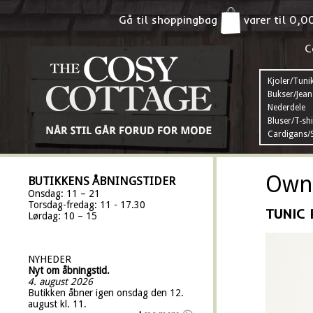
Gå til shoppingbag
varer til
0,0
C
Kjoler/Tuni
Bukser/Jean
Nederdele
Bluser/T-shi
Cardigans/S
Own 
BUTIKKENS ÅBNINGSTIDER
Onsdag: 11 – 21
Torsdag-fredag: 11 - 17.30
TUNIC 
Lørdag: 10 – 15
NYHEDER
Nyt om åbningstid.
4. august 2026
Butikken åbner igen onsdag den 12.
august kl. 11.