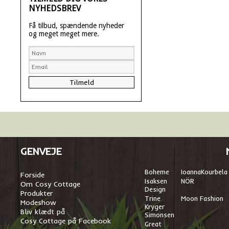
NYHEDSBREV
Få tilbud, spændende nyheder
og meget meget mere.
GENVEJE
Boheme
I
oannaKourbela
Forside
Isaksen
NÖR
Om Cosy Cottage
Design
Produkter
Trine
Moon Fashion
Modeshow
Kryger
Bliv klædt på
Simonsen
Cosy Cottage på Facebook
Great