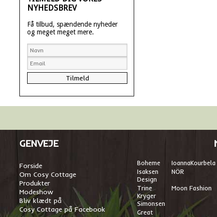
NYHEDSBREV
Få tilbud, spændende nyheder
og meget meget mere.
GENVEJE
Boheme
I
oannaKourbela
Forside
Isaksen
NÖR
Om Cosy Cottage
Design
Produkter
Trine
Moon Fashion
Modeshow
Kryger
Bliv klædt på
Simonsen
Cosy Cottage på Facebook
Great