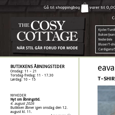
Gå til shoppingbag
varer til
0,0
C
Kjoler/Tuni
Bukser/Jean
Nederdele
Bluser/T-shi
Cardigans/S
eava
BUTIKKENS ÅBNINGSTIDER
Onsdag: 11 – 21
Torsdag-fredag: 11 - 17.30
T-SHIR
Lørdag: 10 – 15
NYHEDER
Nyt om åbningstid.
4. august 2026
Butikken åbner igen onsdag den 12.
august kl. 11.