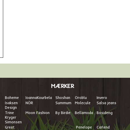
MÆRKER
Boheme
I
oannaKourbela
Shoshan
Oroblu
Invero
Isaksen
NÖR
Summum
Molecule
Salsa jeans
Design
Trine
Moon Fashion
By Birdie
Bellamoda
Bosideng
Kryger
Simonsen
Great
Penelope
Carlend