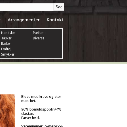
r
Arrangementer
Kontakt
Handsker
Parfume
Tasker
Diverse
Bælter
Fodtøj
Smykker
Bluse med krave og stor
manchet.
96% bomuldspoplin/4%
elastan.
Farve: hvid.
Varenummer: ownspr22-