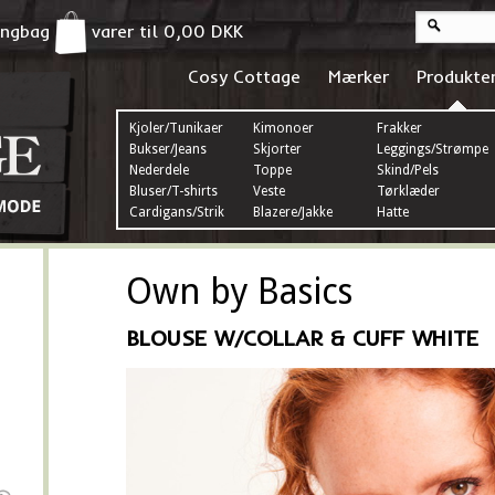
pingbag
varer til
0,00
DKK
Cosy Cottage
Mærker
Produkte
Kjoler/Tunikaer
Kimonoer
Frakker
Bukser/Jeans
Skjorter
Leggings/Strømper
Nederdele
Toppe
Skind/Pels
Bluser/T-shirts
Veste
Tørklæder
Cardigans/Strik
Blazere/Jakke
Hatte
Own by Basics
BLOUSE W/COLLAR & CUFF WHITE