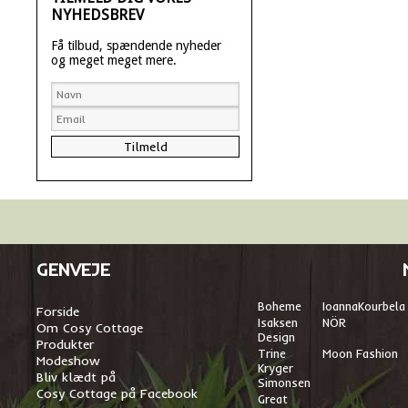
NYHEDSBREV
Få tilbud, spændende nyheder
og meget meget mere.
GENVEJE
Boheme
I
oannaKourbela
Forside
Isaksen
NÖR
Om Cosy Cottage
Design
Produkter
Trine
Moon Fashion
Modeshow
Kryger
Bliv klædt på
Simonsen
Cosy Cottage på Facebook
Great