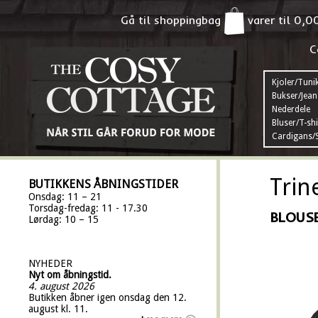
Gå til shoppingbag
varer til
0,0
C
Kjoler/Tuni
Bukser/Jean
Nederdele
Bluser/T-shi
Cardigans/S
Trin
BUTIKKENS ÅBNINGSTIDER
Onsdag: 11 – 21
Torsdag-fredag: 11 - 17.30
BLOUSE
Lørdag: 10 – 15
NYHEDER
Nyt om åbningstid.
4. august 2026
Butikken åbner igen onsdag den 12.
august kl. 11.