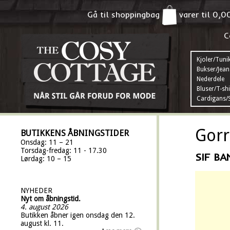
Gå til shoppingbag
varer til
0,0
C
Kjoler/Tuni
Bukser/Jean
Nederdele
Bluser/T-shi
Cardigans/S
Gorr
BUTIKKENS ÅBNINGSTIDER
Onsdag: 11 – 21
Torsdag-fredag: 11 - 17.30
SIF B
Lørdag: 10 – 15
NYHEDER
Nyt om åbningstid.
4. august 2026
Butikken åbner igen onsdag den 12.
august kl. 11.