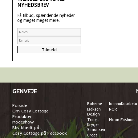
NYHEDSBREV
Få tilbud, spændende nyheder
og meget meget mere.
GENVEJE
Boheme
I
oannaKourbela
Forside
Isaksen
NÖR
Om Cosy Cottage
Design
Produkter
Trine
Moon Fashion
Modeshow
Kryger
Bliv klædt på
Simonsen
Cosy Cottage på Facebook
Great