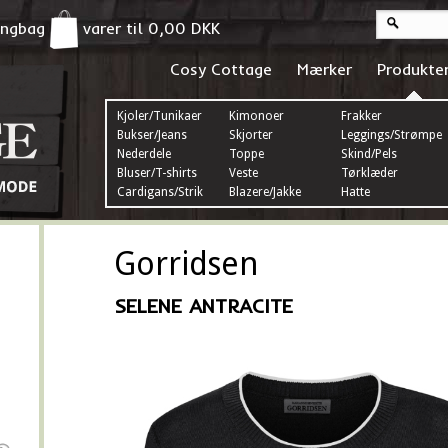
pingbag
varer til
0,00
DKK
Cosy Cottage
Mærker
Produkte
Kjoler/Tunikaer
Kimonoer
Frakker
Bukser/Jeans
Skjorter
Leggings/Strømper
Nederdele
Toppe
Skind/Pels
Bluser/T-shirts
Veste
Tørklæder
Cardigans/Strik
Blazere/Jakke
Hatte
Gorridsen
SELENE ANTRACITE