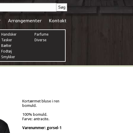
r
Arrangementer
Kontakt
Handsker
Parfume
Tasker
Diverse
Bælter
Fodtøj
Smykker
Kortærmet bluse i ren
bomuld.
100% bomuld.
Farve: antracite.
Varenummer: gorsel-1