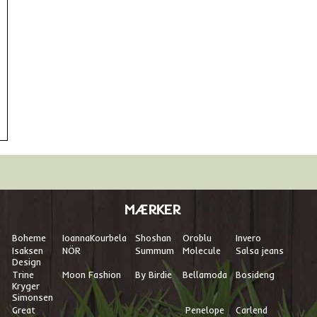
MÆRKER
Boheme
I
oannaKourbela
Shoshan
Oroblu
Invero
Isaksen
NÖR
Summum
Molecule
Salsa jeans
Design
Trine
Moon Fashion
By Birdie
Bellamoda
Bosideng
Kryger
Simonsen
Great
Penelope
Carlend