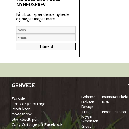
NYHEDSBREV
Få tilbud, spændende nyheder
og meget meget mere.
GENVEJE
Boheme
I
oannaKourbela
Forside
Isaksen
NÖR
Om Cosy Cottage
Design
Produkter
Trine
Moon Fashion
Modeshow
Kryger
Bliv klædt på
Simonsen
Cosy Cottage på Facebook
Great