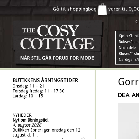
Gå til shoppingbag
varer til
0,0
C
Kjoler/Tuni
Bukser/Jean
Nederdele
Bluser/T-shi
Cardigans/S
Gorr
BUTIKKENS ÅBNINGSTIDER
Onsdag: 11 – 21
Torsdag-fredag: 11 - 17.30
DEA A
Lørdag: 10 – 15
NYHEDER
Nyt om åbningstid.
4. august 2026
Butikken åbner igen onsdag den 12.
august kl. 11.