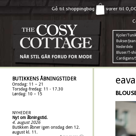
Gå til shoppingbag
varer til
0,0
C
Kjoler/Tuni
Bukser/Jean
Nederdele
Bluser/T-shi
Cardigans/S
eava
BUTIKKENS ÅBNINGSTIDER
Onsdag: 11 – 21
Torsdag-fredag: 11 - 17.30
BLOUS
Lørdag: 10 – 15
NYHEDER
Nyt om åbningstid.
4. august 2026
Butikken åbner igen onsdag den 12.
august kl. 11.