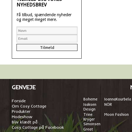
NYHEDSBREV
Få tilbud, spændende nyheder
og meget meget mere.
GENVEJE
Boheme
I
oannaKourbela
Forside
Isaksen
NÖR
Om Cosy Cottage
Design
Produkter
Trine
Moon Fashion
Modeshow
Kryger
Bliv klædt på
Simonsen
Cosy Cottage på Facebook
Great