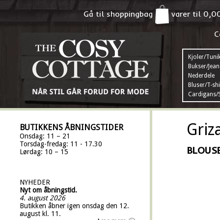
Gå til shoppingbag
varer til
0,0
C
Kjoler/Tuni
Bukser/Jean
Nederdele
Bluser/T-shi
Cardigans/S
Griz
BUTIKKENS ÅBNINGSTIDER
Onsdag: 11 – 21
Torsdag-fredag: 11 - 17.30
BLOUS
Lørdag: 10 – 15
NYHEDER
Nyt om åbningstid.
4. august 2026
Butikken åbner igen onsdag den 12.
august kl. 11.