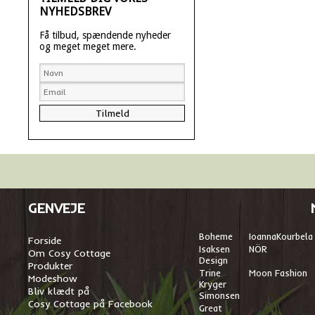
NYHEDSBREV
Få tilbud, spændende nyheder
og meget meget mere.
GENVEJE
Boheme
I
oannaKourbela
Forside
Isaksen
NÖR
Om Cosy Cottage
Design
Produkter
Trine
Moon Fashion
Modeshow
Kryger
Bliv klædt på
Simonsen
Cosy Cottage på Facebook
Great