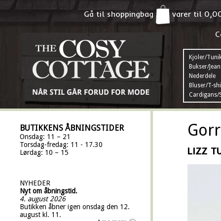
Gå til shoppingbag
varer til
0,0
C
Kjoler/Tuni
Bukser/Jean
Nederdele
Bluser/T-shi
Cardigans/S
Gorr
BUTIKKENS ÅBNINGSTIDER
Onsdag: 11 – 21
Torsdag-fredag: 11 - 17.30
LIZZ T
Lørdag: 10 – 15
NYHEDER
Nyt om åbningstid.
4. august 2026
Butikken åbner igen onsdag den 12.
august kl. 11.