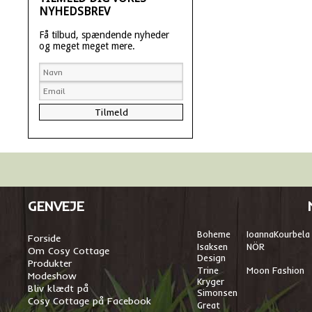
NYHEDSBREV
Få tilbud, spændende nyheder
og meget meget mere.
GENVEJE
Boheme
I
oannaKourbela
Forside
Isaksen
NÖR
Om Cosy Cottage
Design
Produkter
Trine
Moon Fashion
Modeshow
Kryger
Bliv klædt på
Simonsen
Cosy Cottage på Facebook
Great