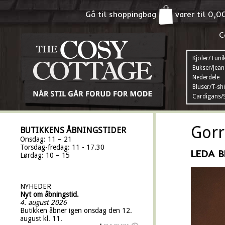
Gå til shoppingbag
varer til
0,0
C
Kjoler/Tuni
Bukser/Jean
Nederdele
Bluser/T-shi
Cardigans/S
Gorr
BUTIKKENS ÅBNINGSTIDER
Onsdag: 11 – 21
Torsdag-fredag: 11 - 17.30
LEDA B
Lørdag: 10 – 15
NYHEDER
Nyt om åbningstid.
4. august 2026
Butikken åbner igen onsdag den 12.
august kl. 11.