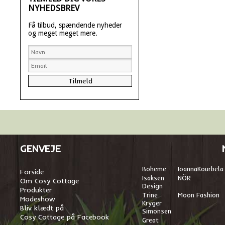
NYHEDSBREV
Få tilbud, spændende nyheder
og meget meget mere.
GENVEJE
Boheme
I
oannaKourbela
Forside
Isaksen
NÖR
Om Cosy Cottage
Design
Produkter
Trine
Moon Fashion
Modeshow
Kryger
Bliv klædt på
Simonsen
Cosy Cottage på Facebook
Great