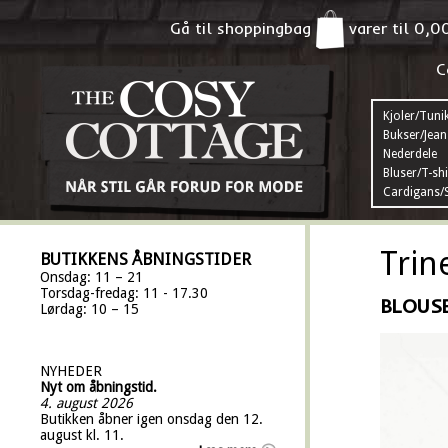
Gå til shoppingbag
varer til
0,0
C
Kjoler/Tuni
Bukser/Jean
Nederdele
Bluser/T-shi
Cardigans/S
Trin
BUTIKKENS ÅBNINGSTIDER
Onsdag: 11 – 21
Torsdag-fredag: 11 - 17.30
BLOUSE
Lørdag: 10 – 15
NYHEDER
Nyt om åbningstid.
4. august 2026
Butikken åbner igen onsdag den 12.
august kl. 11.