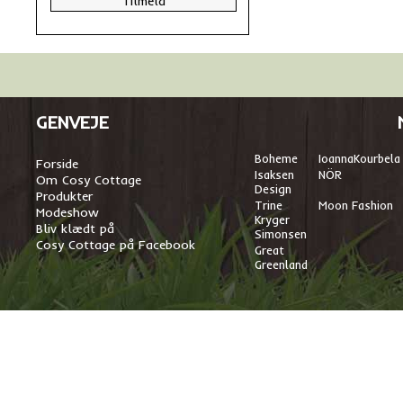
GENVEJE
Boheme
I
oannaKourbela
Forside
Isaksen
NÖR
Om Cosy Cottage
Design
Produkter
Trine
Moon Fashion
Modeshow
Kryger
Bliv klædt på
Simonsen
Cosy Cottage på Facebook
Great
Greenland