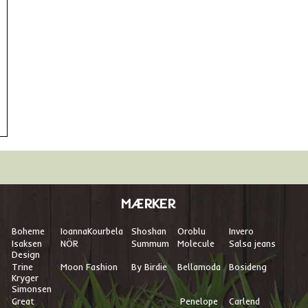
MÆRKER
Boheme
I
oannaKourbela
Shoshan
Oroblu
Invero
Isaksen
NÖR
Summum
Molecule
Salsa jeans
Design
Trine
Moon Fashion
By Birdie
Bellamoda
Bosideng
Kryger
Simonsen
Great
Penelope
Carlend