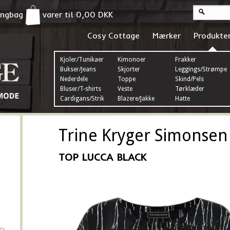
pingbag
varer til
0,00
DKK
Cosy Cottage
Mærker
Produkte
Kjoler/Tunikaer
Kimonoer
Frakker
Bukser/Jeans
Skjorter
Leggings/Strømper
Nederdele
Toppe
Skind/Pels
Bluser/T-shirts
Veste
Tørklæder
Cardigans/Strik
Blazere/Jakke
Hatte
Trine Kryger Simonsen
TOP LUCCA BLACK