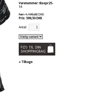
Varenummer: tksspr25-
11
Før: 1.199,00
DKK
Pris: 599,50 DKK
Antal:
« Tilbage