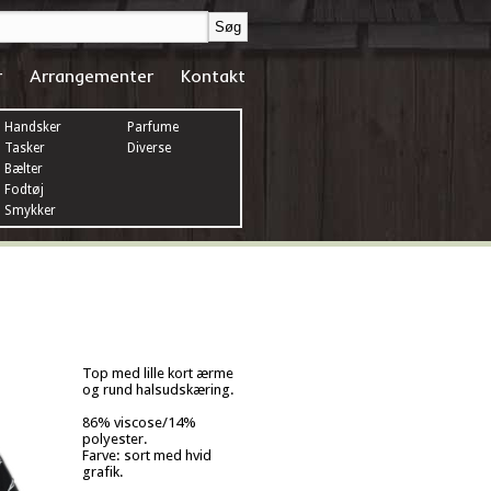
r
Arrangementer
Kontakt
Handsker
Parfume
Tasker
Diverse
Bælter
Fodtøj
Smykker
Top med lille kort ærme
og rund halsudskæring.
86% viscose/14%
polyester.
Farve: sort med hvid
grafik.