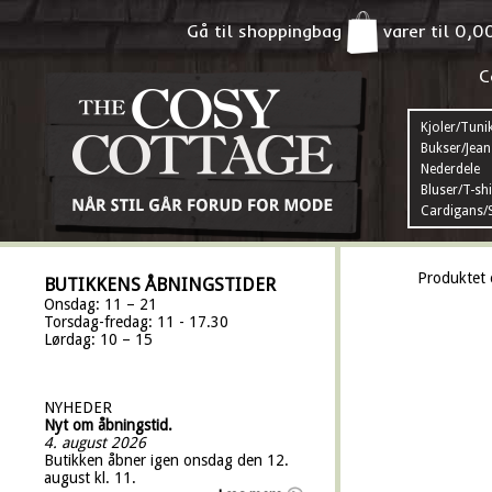
Gå til shoppingbag
varer til
0,0
C
Kjoler/Tuni
Bukser/Jean
Nederdele
Bluser/T-shi
Cardigans/S
Produktet 
BUTIKKENS ÅBNINGSTIDER
Onsdag: 11 – 21
Torsdag-fredag: 11 - 17.30
Lørdag: 10 – 15
NYHEDER
Nyt om åbningstid.
4. august 2026
Butikken åbner igen onsdag den 12.
august kl. 11.