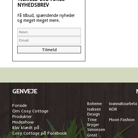
NYHEDSBREV
Få tilbud, spændende nyheder
og meget meget mere.
GENVEJE
Boheme
I
oannaKourbela
Forside
Isaksen
NÖR
Om Cosy Cottage
Design
Produkter
Trine
Moon Fashion
Modeshow
Kryger
Bliv klædt på
Simonsen
Cosy Cottage på Facebook
Great