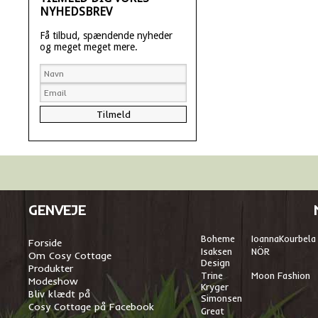
NYHEDSBREV
Få tilbud, spændende nyheder
og meget meget mere.
GENVEJE
Boheme
I
oannaKourbela
Forside
Isaksen
NÖR
Om Cosy Cottage
Design
Produkter
Trine
Moon Fashion
Modeshow
Kryger
Bliv klædt på
Simonsen
Cosy Cottage på Facebook
Great