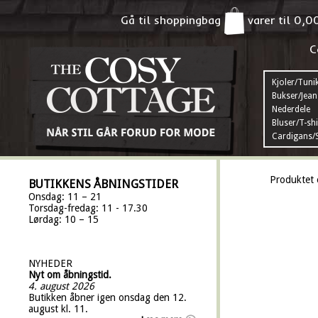
Gå til shoppingbag
varer til
0,0
C
Kjoler/Tuni
Bukser/Jean
Nederdele
Bluser/T-shi
Cardigans/S
Produktet 
BUTIKKENS ÅBNINGSTIDER
Onsdag: 11 – 21
Torsdag-fredag: 11 - 17.30
Lørdag: 10 – 15
NYHEDER
Nyt om åbningstid.
4. august 2026
Butikken åbner igen onsdag den 12.
august kl. 11.