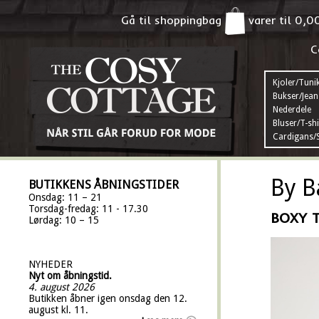
Gå til shoppingbag
varer til
0,0
C
Kjoler/Tuni
Bukser/Jean
Nederdele
Bluser/T-shi
Cardigans/S
By B
BUTIKKENS ÅBNINGSTIDER
Onsdag: 11 – 21
Torsdag-fredag: 11 - 17.30
BOXY 
Lørdag: 10 – 15
NYHEDER
Nyt om åbningstid.
4. august 2026
Butikken åbner igen onsdag den 12.
august kl. 11.