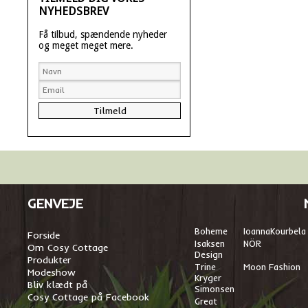
NYHEDSBREV
Få tilbud, spændende nyheder
og meget meget mere.
GENVEJE
Boheme
I
oannaKourbela
Forside
Isaksen
NÖR
Om Cosy Cottage
Design
Produkter
Trine
Moon Fashion
Modeshow
Kryger
Bliv klædt på
Simonsen
Cosy Cottage på Facebook
Great