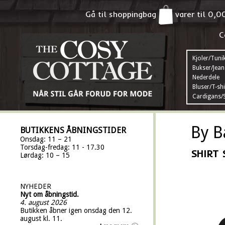
Gå til shoppingbag
varer til
0,0
C
Kjoler/Tuni
Bukser/Jean
Nederdele
Bluser/T-shi
Cardigans/S
By B
BUTIKKENS ÅBNINGSTIDER
Onsdag: 11 – 21
Torsdag-fredag: 11 - 17.30
SHIRT 
Lørdag: 10 – 15
NYHEDER
Nyt om åbningstid.
4. august 2026
Butikken åbner igen onsdag den 12.
august kl. 11.