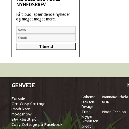
NYHEDSBREV
Få tilbud, spændende nyheder
og meget meget mere.
GENVEJE
Boheme
I
oannaKourbela
Forside
Isaksen
NÖR
Om Cosy Cottage
Design
Produkter
Trine
Moon Fashion
Modeshow
Kryger
Bliv klædt på
Simonsen
Cosy Cottage på Facebook
Great