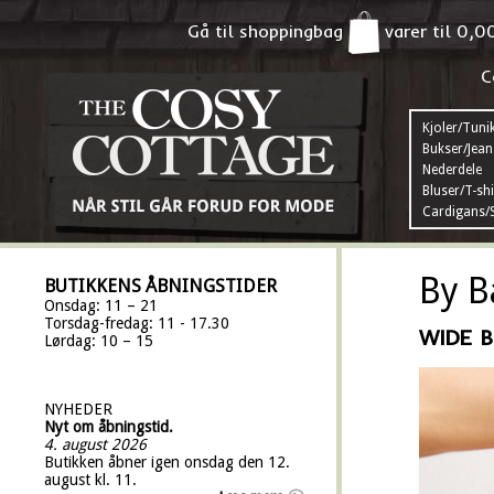
Gå til shoppingbag
varer til
0,0
C
Kjoler/Tuni
Bukser/Jean
Nederdele
Bluser/T-shi
Cardigans/S
By B
BUTIKKENS ÅBNINGSTIDER
Onsdag: 11 – 21
Torsdag-fredag: 11 - 17.30
WIDE B
Lørdag: 10 – 15
NYHEDER
Nyt om åbningstid.
4. august 2026
Butikken åbner igen onsdag den 12.
august kl. 11.