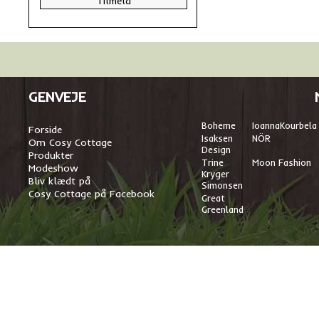
GENVEJE
Boheme
I
oannaKourbela
Forside
Isaksen
NÖR
Om Cosy Cottage
Design
Produkter
Trine
Moon Fashion
Modeshow
Kryger
Bliv klædt på
Simonsen
Cosy Cottage på Facebook
Great
Greenland